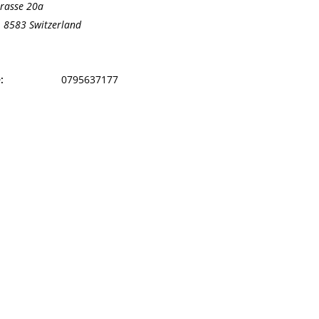
trasse 20a
,
8583
Switzerland
gle Map
:
0795637177