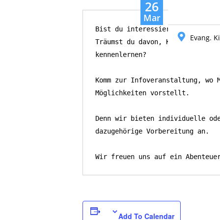
26
Mar
Bist du interessiert an einer Ke
Evang. K
Träumst du davon, Kenia zu berei
kennenlernen?

Komm zur Infoveranstaltung, wo M
Möglichkeiten vorstellt.

Denn wir bieten individuelle ode
dazugehörige Vorbereitung an.

Wir freuen uns auf ein Abenteue
Add To Calendar